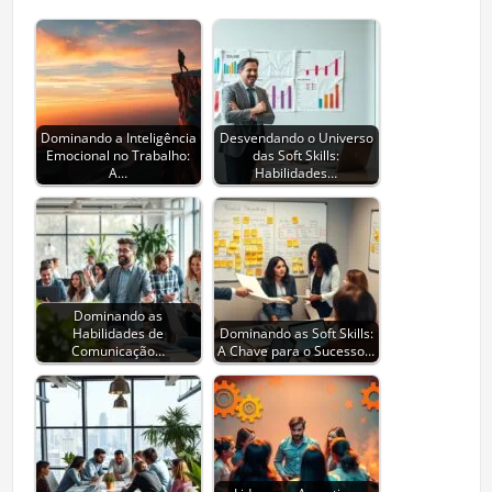
Dominando a Inteligência
Desvendando o Universo
Emocional no Trabalho:
das Soft Skills:
A…
Habilidades…
Dominando as
Habilidades de
Dominando as Soft Skills:
Comunicação…
A Chave para o Sucesso…