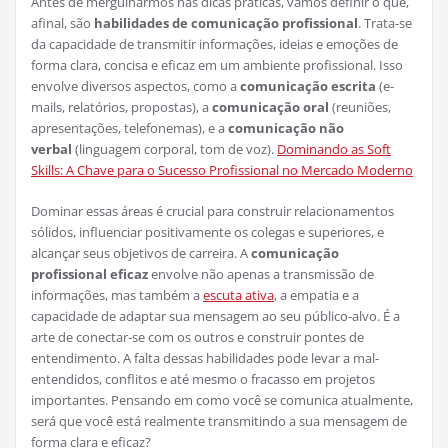
Antes de mergulharmos nas dicas práticas, vamos definir o que,
afinal, são
habilidades de comunicação profissional
. Trata-se
da capacidade de transmitir informações, ideias e emoções de
forma clara, concisa e eficaz em um ambiente profissional. Isso
envolve diversos aspectos, como a
comunicação escrita
(e-
mails, relatórios, propostas), a
comunicação oral
(reuniões,
apresentações, telefonemas), e a
comunicação não
verbal
(linguagem corporal, tom de voz).
Dominando as Soft
Skills: A Chave para o Sucesso Profissional no Mercado Moderno
Dominar essas áreas é crucial para construir relacionamentos
sólidos, influenciar positivamente os colegas e superiores, e
alcançar seus objetivos de carreira. A
comunicação
profissional eficaz
envolve não apenas a transmissão de
informações, mas também a
escuta ativa
, a empatia e a
capacidade de adaptar sua mensagem ao seu público-alvo. É a
arte de conectar-se com os outros e construir pontes de
entendimento. A falta dessas habilidades pode levar a mal-
entendidos, conflitos e até mesmo o fracasso em projetos
importantes. Pensando em como você se comunica atualmente,
será que você está realmente transmitindo a sua mensagem de
forma clara e eficaz?