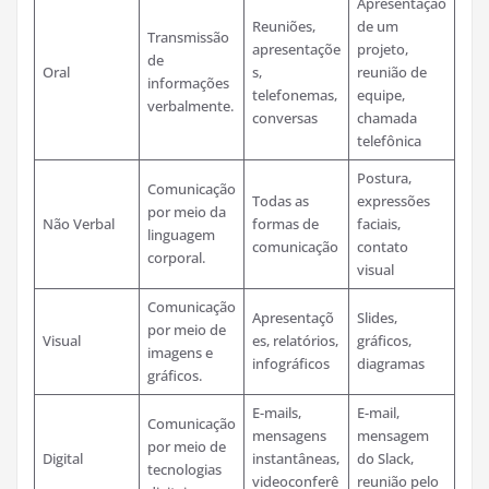
Apresentação
Reuniões,
de um
Transmissão
apresentaçõe
projeto,
de
Oral
s,
reunião de
informações
telefonemas,
equipe,
verbalmente.
conversas
chamada
telefônica
Postura,
Comunicação
Todas as
expressões
por meio da
Não Verbal
formas de
faciais,
linguagem
comunicação
contato
corporal.
visual
Comunicação
Apresentaçõ
Slides,
por meio de
Visual
es, relatórios,
gráficos,
imagens e
infográficos
diagramas
gráficos.
E-mails,
E-mail,
Comunicação
mensagens
mensagem
por meio de
Digital
instantâneas,
do Slack,
tecnologias
videoconferê
reunião pelo