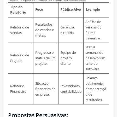
Tipo de
Foco
Público Alvo
Exemplo
Relatório
Análise de
Resultados
Relatório de
Gerência,
vendas do
de vendas e
Vendas
diretoria
último
metas.
trimestre.
Status
Progresso e
Equipe do
semanal de
Relatório de
status de um
projeto,
desenvolvim
Projeto
projeto.
cliente
ento de
software.
Balanço
Situação
patrimonial,
Relatório
Investidores,
financeira da
demonstraçã
Financeiro
contabilidade
empresa.
o de
resultados.
Propostas Persuasivas: