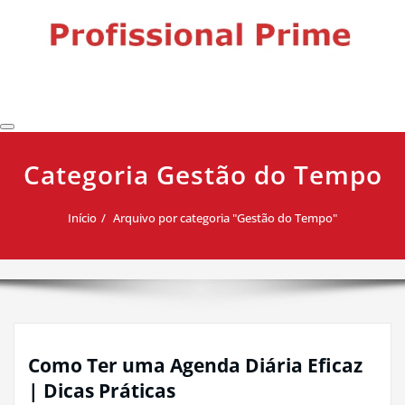
Skip
to
content
Profissional Prime
Desenvolvimento profissional, liderança e produtividade para
impulsionar sua carreira.
Categoria Gestão do Tempo
Início
Arquivo por categoria "Gestão do Tempo"
Como Ter uma Agenda Diária Eficaz
| Dicas Práticas