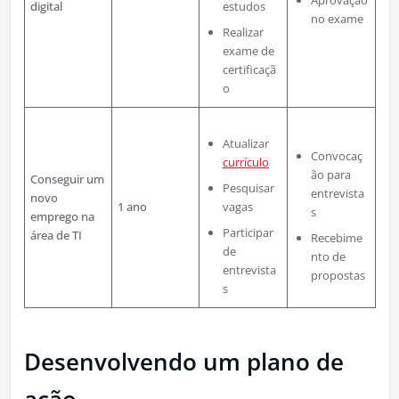
Aprovação
digital
estudos
no exame
Realizar
exame de
certificaçã
o
Atualizar
Convocaç
currículo
ão para
Conseguir um
Pesquisar
entrevista
novo
1 ano
vagas
s
emprego na
Participar
área de TI
Recebime
de
nto de
entrevista
propostas
s
Desenvolvendo um plano de