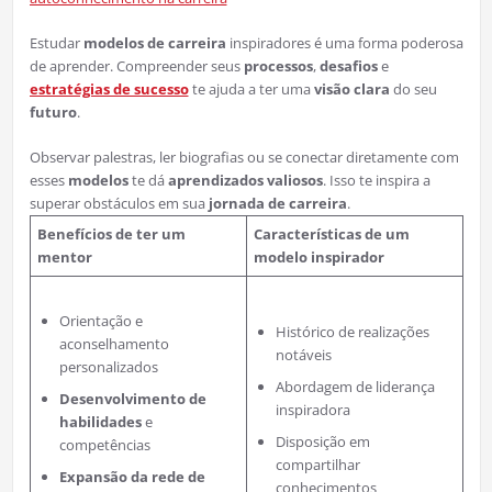
Estudar
modelos de carreira
inspiradores é uma forma poderosa
de aprender. Compreender seus
processos
,
desafios
e
estratégias de sucesso
te ajuda a ter uma
visão clara
do seu
futuro
.
Observar palestras, ler biografias ou se conectar diretamente com
esses
modelos
te dá
aprendizados valiosos
. Isso te inspira a
superar obstáculos em sua
jornada de carreira
.
Benefícios de ter um
Características de um
mentor
modelo inspirador
Orientação e
Histórico de realizações
aconselhamento
notáveis
personalizados
Abordagem de liderança
Desenvolvimento de
inspiradora
habilidades
e
Disposição em
competências
compartilhar
Expansão da rede de
conhecimentos