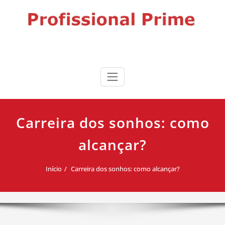
Skip
to
content
Profissional Prime
Desenvolvimento profissional, liderança e produtividade para
impulsionar sua carreira.
Carreira dos sonhos: como
alcançar?
Início
Carreira dos sonhos: como alcançar?