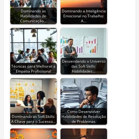
Dominando as
Dominando a Inteligência
Habilidades de
Emocional no Trabalho:
Comunicação…
A…
Desvendando o Universo
Técnicas para Melhorar a
das Soft Skills:
Empatia Profissional
Habilidades…
Como Desenvolver
Dominando as Soft Skills:
Habilidades de Resolução
A Chave para o Sucesso…
de Problemas