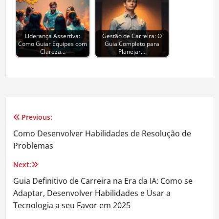
Liderança Assertiva:
Gestão de Carreira: O
Como Guiar Equipes com
Guia Completo para
Clareza…
Planejar…
Previous:
Navegação
Como Desenvolver Habilidades de Resolução de
de
Problemas
Post
Next:
Guia Definitivo de Carreira na Era da IA: Como se
Adaptar, Desenvolver Habilidades e Usar a
Tecnologia a seu Favor em 2025