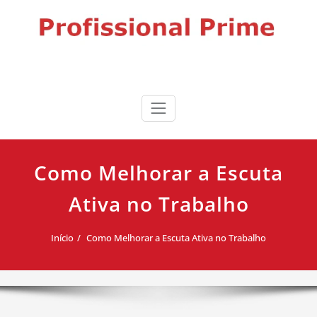
Skip
to
content
Profissional Prime
Desenvolvimento profissional, liderança e produtividade para
impulsionar sua carreira.
Como Melhorar a Escuta
Ativa no Trabalho
Início
Como Melhorar a Escuta Ativa no Trabalho