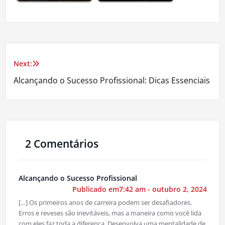
Next:
Navegação
Alcançando o Sucesso Profissional: Dicas Essenciais
de
Post
2 Comentários
Alcançando o Sucesso Profissional
Publicado em7:42 am - outubro 2, 2024
[…] Os primeiros anos de carreira podem ser desafiadores.
Erros e reveses são inevitáveis, mas a maneira como você lida
com eles faz toda a diferença. Desenvolva uma mentalidade de