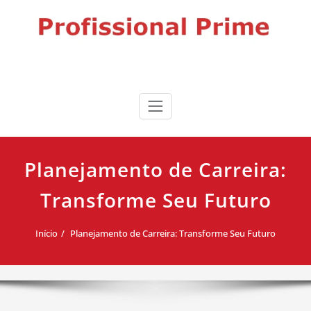
Skip
to
content
Profissional Prime
Desenvolvimento profissional, liderança e produtividade para
impulsionar sua carreira.
Planejamento de Carreira:
Transforme Seu Futuro
Início
Planejamento de Carreira: Transforme Seu Futuro