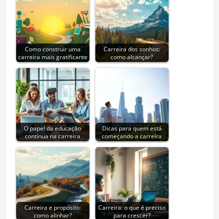
Como construir uma
Carreira dos sonhos:
carreira mais gratificante
como alcançar?
O papel da educação
Dicas para quem está
contínua na carreira
começando a carreira
Carreira e propósito:
Carreira: o que é preciso
como alinhar?
para crescer?