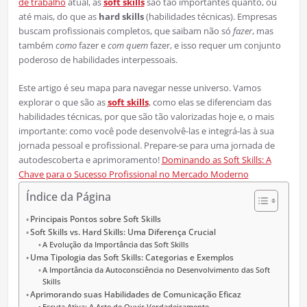
de trabalho
atual, as
soft skills
são tão importantes quanto, ou
até mais, do que as
hard skills
(habilidades técnicas). Empresas
buscam profissionais completos, que saibam não só
fazer
, mas
também
como
fazer e
com quem
fazer, e isso requer um conjunto
poderoso de habilidades interpessoais.
Este artigo é seu mapa para navegar nesse universo. Vamos
explorar o que são as
soft skills
, como elas se diferenciam das
habilidades técnicas, por que são tão valorizadas hoje e, o mais
importante: como você pode desenvolvê-las e integrá-las à sua
jornada pessoal e profissional. Prepare-se para uma jornada de
autodescoberta e aprimoramento!
Dominando as Soft Skills: A
Chave para o Sucesso Profissional no Mercado Moderno
Índice da Página
Principais Pontos sobre Soft Skills
Soft Skills vs. Hard Skills: Uma Diferença Crucial
A Evolução da Importância das Soft Skills
Uma Tipologia das Soft Skills: Categorias e Exemplos
A Importância da Autoconsciência no Desenvolvimento das Soft
Skills
Aprimorando suas Habilidades de Comunicação Eficaz