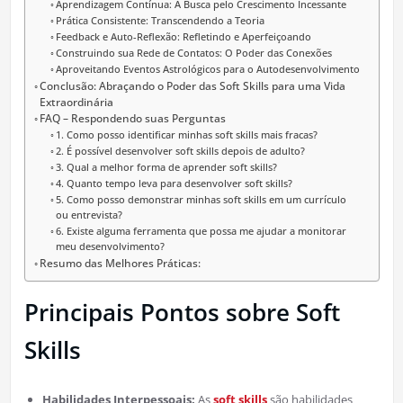
Aprendizagem Contínua: A Busca pelo Crescimento Incessante
Prática Consistente: Transcendendo a Teoria
Feedback e Auto-Reflexão: Refletindo e Aperfeiçoando
Construindo sua Rede de Contatos: O Poder das Conexões
Aproveitando Eventos Astrológicos para o Autodesenvolvimento
Conclusão: Abraçando o Poder das Soft Skills para uma Vida
Extraordinária
FAQ – Respondendo suas Perguntas
1. Como posso identificar minhas soft skills mais fracas?
2. É possível desenvolver soft skills depois de adulto?
3. Qual a melhor forma de aprender soft skills?
4. Quanto tempo leva para desenvolver soft skills?
5. Como posso demonstrar minhas soft skills em um currículo
ou entrevista?
6. Existe alguma ferramenta que possa me ajudar a monitorar
meu desenvolvimento?
Resumo das Melhores Práticas:
Principais Pontos sobre Soft
Skills
Habilidades Interpessoais:
As
soft skills
são habilidades