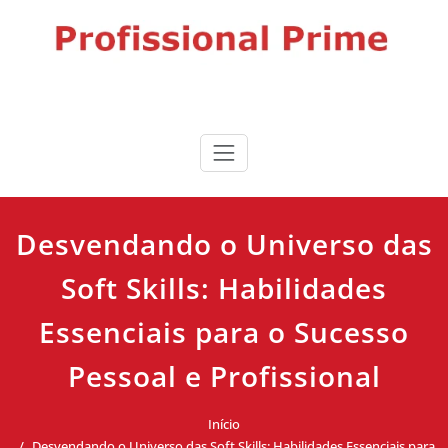
Skip
to
content
Profissional Prime
Desenvolvimento profissional, liderança e produtividade para
impulsionar sua carreira.
Desvendando o Universo das
Soft Skills: Habilidades
Essenciais para o Sucesso
Pessoal e Profissional
Início
Desvendando o Universo das Soft Skills: Habilidades Essenciais para