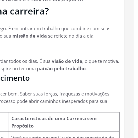
na carreira?
rego. É encontrar um trabalho que combine com seus
mo sua
missão de vida
se reflete no dia a dia.
dar todos os dias. É sua
visão de vida
, o que te motiva.
inspire ou ter uma
paixão pelo trabalho
.
ecimento
ecer bem. Saber suas forças, fraquezas e motivações
processo pode abrir caminhos inesperados para sua
Características de uma Carreira sem
Propósito
 o
Você se sente desmotivado e desconectado do