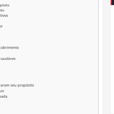
pósito
ito
tivos
or
scobrimento
 saudáveis
raram seu propósito
nuo
rnada