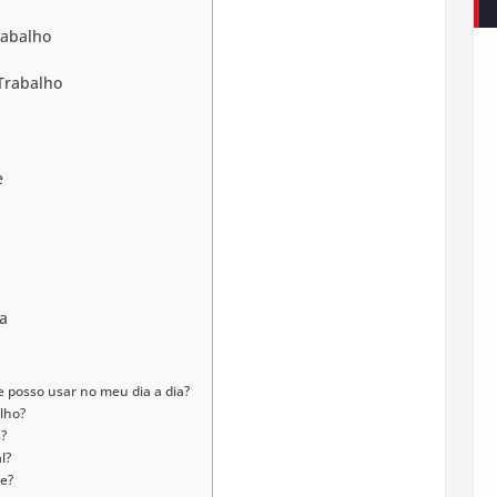
rabalho
Trabalho
e
a
 posso usar no meu dia a dia?
lho?
?
l?
e?