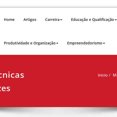
Home
Artigos
Carreira
Educação e Qualificação
Produtividade e Organização
Empreendedorismo
dutividade para impulsionar sua carreira.
cnicas
Início
Me
zes