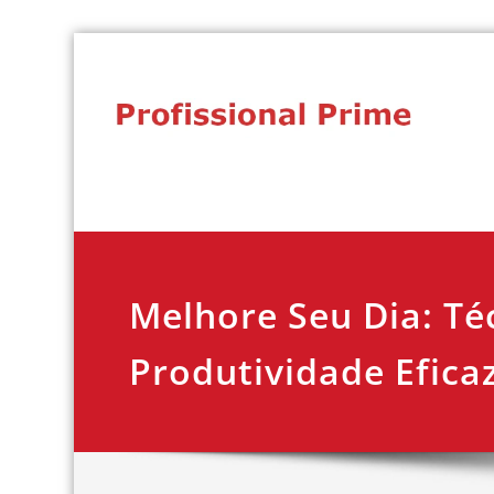
Skip
to
content
Desenvolvimento profissional, liderança e pro
Profissional Prime
Melhore Seu Dia: Té
Produtividade Efica