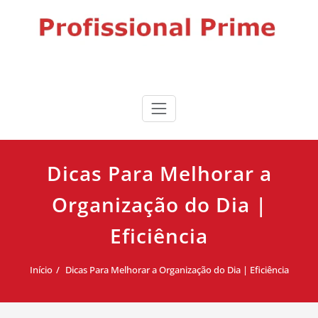
Skip
to
content
Profissional Prime
Desenvolvimento profissional, liderança e produtividade para
impulsionar sua carreira.
Dicas Para Melhorar a
Organização do Dia |
Eficiência
Início
Dicas Para Melhorar a Organização do Dia | Eficiência