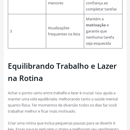
menores
confiança ao
completar tarefas
Mantém a
motivação
e
Atualizações
3
garante que
frequentes na lista
nenhuma tarefa
seja esquecida
Equilibrando Trabalho e Lazer
na Rotina
Achar o ponto certo entre
trabalho e lazer
é crucial. Isso ajuda a
manter uma
vida equilibrada
, melhorando tanto a saúde mental
quanto física. Ter momentos de diversão todos os dias faz você
trabalhar melhor e ficar mais motivado.
Criar uma rotina que inclua pequenas pausas para se divertir é
key. Essas pausas reduzem o stress e melhoram seu rendimento