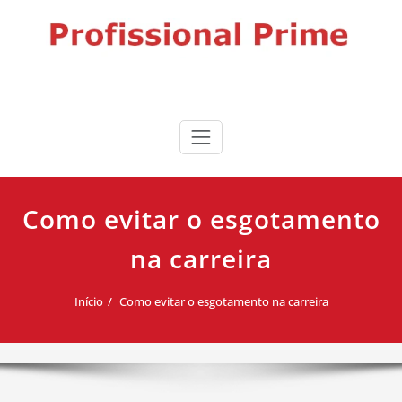
Skip
to
content
Profissional Prime
Desenvolvimento profissional, liderança e produtividade para
impulsionar sua carreira.
Como evitar o esgotamento
na carreira
Início
Como evitar o esgotamento na carreira