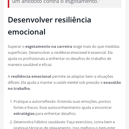
um antídoto contra o esgotamento.”
Desenvolver resiliência
emocional
Superar o
esgotamento na carreira
exige mais do que medidas
superficiais. Desenvolver a
resiliência emocional
é essencial. Ela
ajuda os profissionais a enfrentar os desafios do trabalho de
maneira saudável e eficaz.
A
resiliência emocional
permite se adaptar bem a situações
difíceis. Ela ajuda a manter a
saúde mental
sob pressão e
exaustão
no trabalho
.
Pratique a autorreflexão: Entenda suas emoções, pontos
fortes e fracos. Esse autoconhecimento ajuda a encontrar
estratégias
para enfrentar desafios.
Desenvolva hábitos saudáveis: Faça exercícios, coma bem e
pratique técnicas de relaxamento. Isso melhora o
bem-estar
.