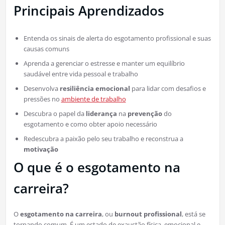
Principais Aprendizados
Entenda os sinais de alerta do esgotamento profissional e suas
causas comuns
Aprenda a gerenciar o estresse e manter um equilíbrio
saudável entre vida pessoal e trabalho
Desenvolva
resiliência emocional
para lidar com desafios e
pressões no
ambiente de trabalho
Descubra o papel da
liderança
na
prevenção
do
esgotamento e como obter apoio necessário
Redescubra a paixão pelo seu trabalho e reconstrua a
motivação
O que é o esgotamento na
carreira?
O
esgotamento na carreira
, ou
burnout profissional
, está se
tornando comum. É um estado de exaustão física, emocional e