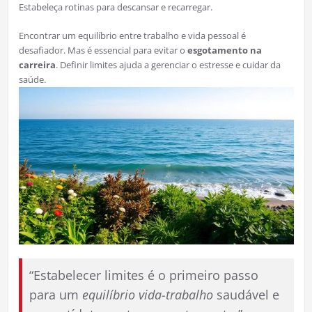
Estabeleça rotinas para descansar e recarregar.
Encontrar um equilíbrio entre trabalho e vida pessoal é
desafiador. Mas é essencial para evitar o
esgotamento na
carreira
. Definir limites ajuda a gerenciar o estresse e cuidar da
saúde.
“Estabelecer limites é o primeiro passo
para um
equilíbrio vida-trabalho
saudável e