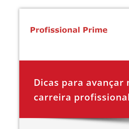
Skip
to
content
Desenvolvimento profissional, liderança e pro
Profissional Prime
Dicas para avançar 
carreira profissiona