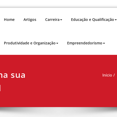
Home
Artigos
Carreira
Educação e Qualificação
Produtividade e Organização
Empreendedorismo
dutividade para impulsionar sua carreira.
na sua
Início
l