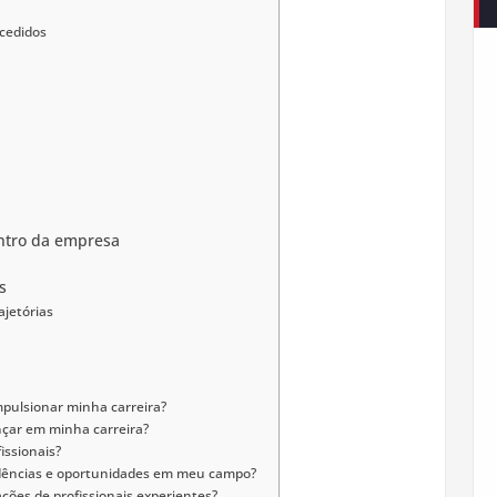
cedidos
ntro da empresa
s
ajetórias
mpulsionar minha carreira?
nçar em minha carreira?
issionais?
dências e oportunidades em meu campo?
ções de profissionais experientes?